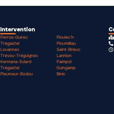
Intervention
C
Perros-Guirec
Ploulec’h
Trégastel
Ploumilliau
Louannec
Saint-Brieuc
Trévou-Tréguignec
Lannion
Kermaria-Sulard
Paimpol
Trégastel
Guingamp
Pleumeur-Bodou
Binic