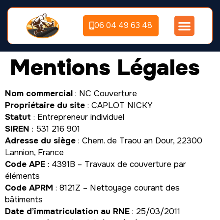
06 04 49 63 48
Mentions Légales
Nom commercial
: NC Couverture
Propriétaire du site
: CAPLOT NICKY
Statut
: Entrepreneur individuel
SIREN
: 531 216 901
Adresse du siège
: Chem. de Traou an Dour, 22300
Lannion, France
Code APE
: 4391B – Travaux de couverture par
éléments
Code APRM
: 8121Z – Nettoyage courant des
bâtiments
Date d’immatriculation au RNE
: 25/03/2011