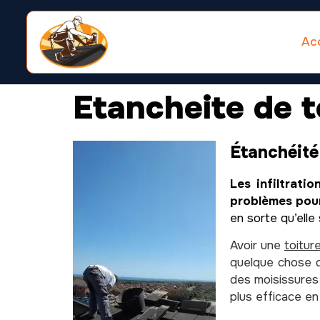
Acc
Etancheite de t
Étanchéité
Les infiltrati
problèmes pou
en sorte qu’elle
Avoir une
toitur
quelque chose d
des moisissures 
plus efficace en