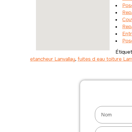
Pos
Repa
Cou
Repa
Entr
Pose
Étique
etancheur Lanvallay
,
fuites d eau toiture Lan