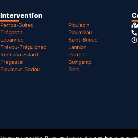
Intervention
C
Perros-Guirec
Ploulec’h
Trégastel
Ploumilliau
Louannec
Saint-Brieuc
Trévou-Tréguignec
Lannion
Kermaria-Sulard
Paimpol
Trégastel
Guingamp
Pleumeur-Bodou
Binic
érience sur notre site. Si vous continuez à utiliser ce dernier, nous co