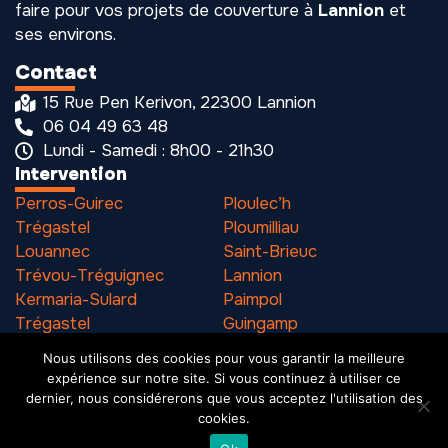
faire pour vos projets de couverture à
Lannion
et
ses environs.
Contact
15 Rue Pen Kerivon, 22300 Lannion
06 04 49 63 48
Lundi - Samedi : 8h00 - 21h30
Intervention
Perros-Guirec
Ploulec’h
Trégastel
Ploumilliau
Louannec
Saint-Brieuc
Trévou-Tréguignec
Lannion
Kermaria-Sulard
Paimpol
Trégastel
Guingamp
Pleumeur-Bodou
Binic
Nous utilisons des cookies pour vous garantir la meilleure
expérience sur notre site. Si vous continuez à utiliser ce
dernier, nous considérerons que vous acceptez l'utilisation des
cookies.
Mention légales
SIREN 531 216 901