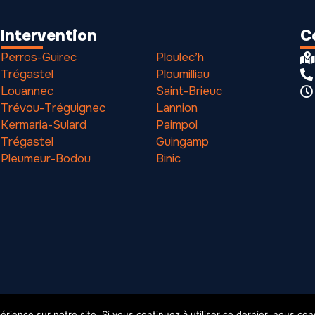
Intervention
C
Perros-Guirec
Ploulec’h
Trégastel
Ploumilliau
Louannec
Saint-Brieuc
Trévou-Tréguignec
Lannion
Kermaria-Sulard
Paimpol
Trégastel
Guingamp
Pleumeur-Bodou
Binic
érience sur notre site. Si vous continuez à utiliser ce dernier, nous co