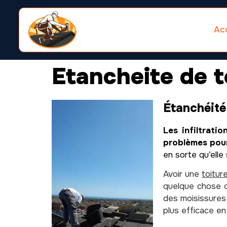
Acc
Etancheite de t
Étanchéité
Les infiltrati
problèmes pou
en sorte qu’elle
Avoir une
toitur
quelque chose d
des moisissures 
plus efficace en