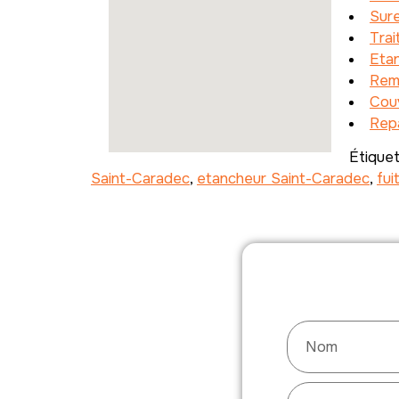
Sure
Tra
Etan
Rem
Couv
Repa
Étique
Saint-Caradec
,
etancheur Saint-Caradec
,
fui