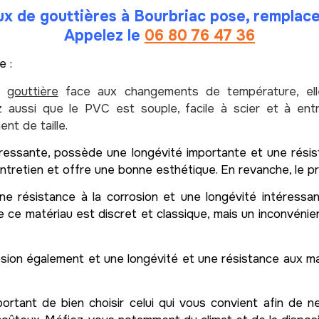
aux de
gouttières
à Bourbriac pose, remplac
Appelez le
06 80 76 47 36
e :
la
gouttière
face aux changements de température, elle
ssi que le PVC est souple, facile à scier et à entrete
nt de taille.
ressante, possède une longévité importante et une résista
retien et offre une bonne esthétique. En revanche, le pri
e résistance à la corrosion et une longévité intéressa
 ce matériau est discret et classique, mais un inconvénient
osion également et une longévité et une résistance aux ma
portant de bien choisir celui qui vous convient afin de n