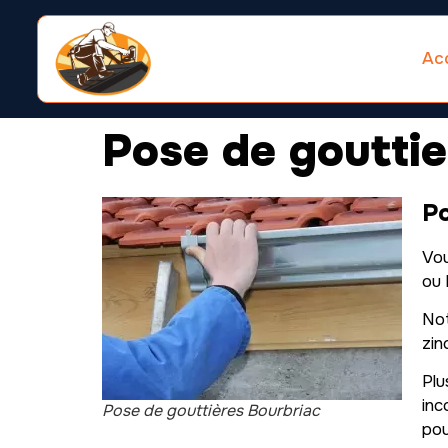
Acc
Pose de gouttie
Po
Vou
ou 
Not
zin
Pl
inc
Pose de gouttières Bourbriac
pou