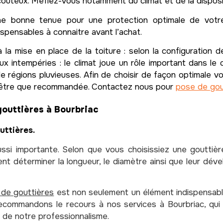
coûteux. Méfiez-vous notamment du climat et de la disposit
une bonne tenue pour une protection optimale de votr
spensables à connaitre avant l’achat.
la mise en place de la toiture : selon la configuration d
aux intempéries : le climat joue un rôle important dans le 
de régions pluvieuses. Afin de choisir de façon optimale v
t être que recommandée. Contactez nous pour
pose de gou
outtières à Bourbriac
uttières.
ussi importante. Selon que vous choisissiez une goutti
déterminer la longueur, le diamètre ainsi que leur dével
de gouttières
est non seulement un élément indispensable
recommandons le recours à nos services à Bourbriac, qu
t de notre professionnalisme.