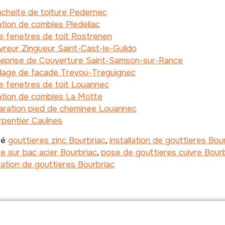
cheite de toiture Pedernec
ation de combles Pledeliac
e fenetres de toit Rostrenen
reur Zingueur Saint-Cast-le-Guildo
reprise de Couverture Saint-Samson-sur-Rance
dage de facade Trevou-Treguignec
e fenetres de toit Louannec
ation de combles La Motte
aration pied de cheminee Louannec
rpentier Caulnes
té
gouttieres zinc Bourbriac
,
installation de gouttieres Bou
e sur bac acier Bourbriac
,
pose de gouttieres cuivre Bour
ation de gouttieres Bourbriac