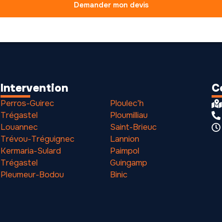
Demander mon devis
Intervention
C
Perros-Guirec
Ploulec’h
Trégastel
Ploumilliau
Louannec
Saint-Brieuc
Trévou-Tréguignec
Lannion
Kermaria-Sulard
Paimpol
Trégastel
Guingamp
Pleumeur-Bodou
Binic