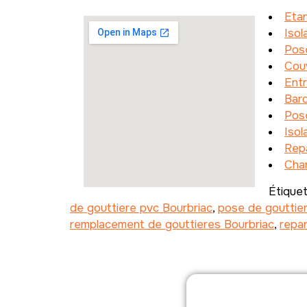
Etan
Isol
Pos
Couv
Ent
Bar
Pos
Isol
Rep
Cha
Étique
de gouttiere pvc Bourbriac
,
pose de gouttier
remplacement de gouttieres Bourbriac
,
repar