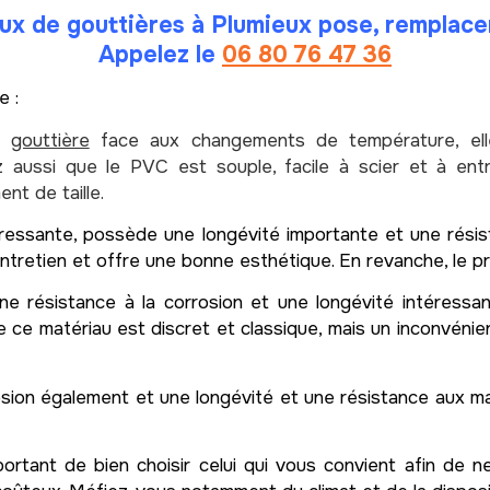
aux de
gouttières
à Plumieux pose, remplac
Appelez le
06 80 76 47 36
e :
la
gouttière
face aux changements de température, elle
ssi que le PVC est souple, facile à scier et à entrete
nt de taille.
ressante, possède une longévité importante et une résista
retien et offre une bonne esthétique. En revanche, le pri
e résistance à la corrosion et une longévité intéressa
 ce matériau est discret et classique, mais un inconvénient
osion également et une longévité et une résistance aux ma
portant de bien choisir celui qui vous convient afin de n