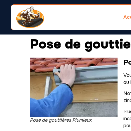
Acc
Pose de goutti
Po
Vou
ou 
Not
zin
Pl
inc
Pose de gouttières Plumieux
pou