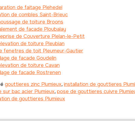
ration de faitage Plehedel
ation de combles Saint-Brieuc
oussage de toiture Broons
alement de facade Ploubalay
eprise de Couverture Plelan-le-Petit
levation de toiture Pleubian
 fenetres de toit Pleumeur-Gautier
dage de facade Goudelin
levation de toiture Cavan
dage de facade Rostrenen
té
gouttieres zinc Plumieux
,
installation de gouttieres Plum
 sur bac acier Plumieux
,
pose de gouttieres cuivre Plumie
ation de gouttieres Plumieux