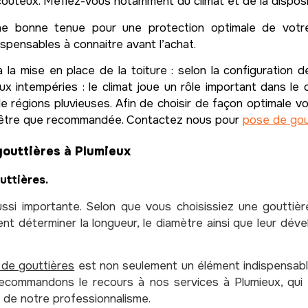
coûteux. Méfiez-vous notamment du climat et de la disposit
une bonne tenue pour une protection optimale de votr
spensables à connaitre avant l’achat.
la mise en place de la toiture : selon la configuration d
aux intempéries : le climat joue un rôle important dans le 
de régions pluvieuses. Afin de choisir de façon optimale v
t être que recommandée. Contactez nous pour
pose de gou
outtières à Plumieux
uttières.
ussi importante. Selon que vous choisissiez une goutti
déterminer la longueur, le diamètre ainsi que leur dével
de gouttières
est non seulement un élément indispensable
 recommandons le recours à nos services à Plumieux, qui
t de notre professionnalisme.