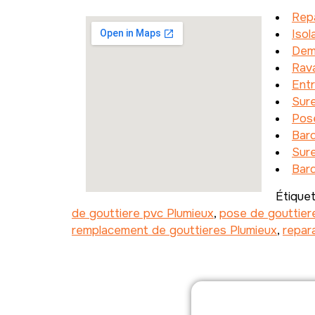
Repa
Isol
Dem
Rav
Entr
Sure
Pose
Bar
Sure
Bar
Étique
de gouttiere pvc Plumieux
,
pose de gouttiere
remplacement de gouttieres Plumieux
,
repar