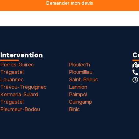
Demander mon devis
Intervention
C
Perros-Guirec
Ploulec’h
Trégastel
Ploumilliau
Louannec
Saint-Brieuc
Trévou-Tréguignec
Lannion
Kermaria-Sulard
Paimpol
Trégastel
Guingamp
Pleumeur-Bodou
Binic