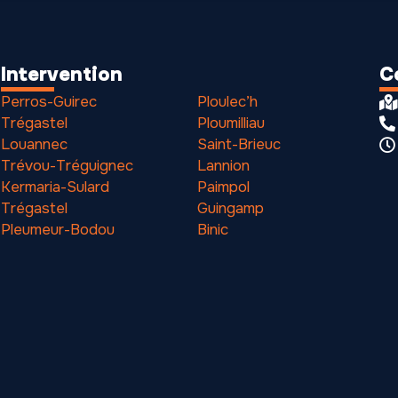
Intervention
C
Perros-Guirec
Ploulec’h
Trégastel
Ploumilliau
Louannec
Saint-Brieuc
Trévou-Tréguignec
Lannion
Kermaria-Sulard
Paimpol
Trégastel
Guingamp
Pleumeur-Bodou
Binic