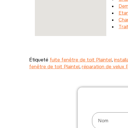
Dem
Etan
Char
Tra
Étiqueté
fuite fenêtre de toit Plaintel
,
instal
fenêtre de toit Plaintel
,
réparation de velux P