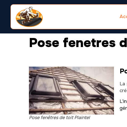
Acc
Pose fenetres de
Po
La 
cré
L’i
gén
Pose fenêtres de toit Plaintel