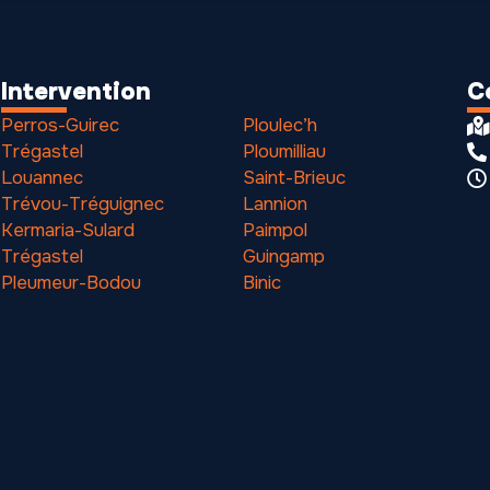
Intervention
C
Perros-Guirec
Ploulec’h
Trégastel
Ploumilliau
Louannec
Saint-Brieuc
Trévou-Tréguignec
Lannion
Kermaria-Sulard
Paimpol
Trégastel
Guingamp
Pleumeur-Bodou
Binic