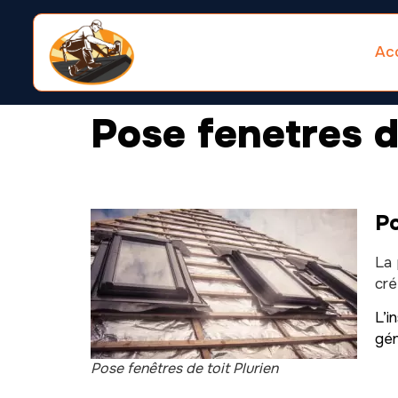
Acc
Pose fenetres d
Po
La 
cré
L’i
gén
Pose fenêtres de toit Plurien