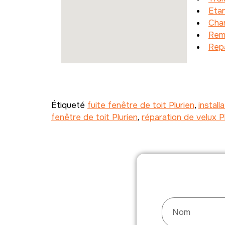
Etan
Char
Remp
Repa
Étiqueté
fuite fenêtre de toit Plurien
,
install
fenêtre de toit Plurien
,
réparation de velux P