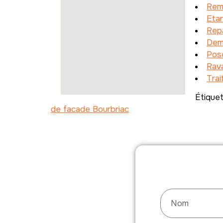
Rem
Etan
Rep
Dem
Pose
Rav
Tra
Étique
de facade Bourbriac