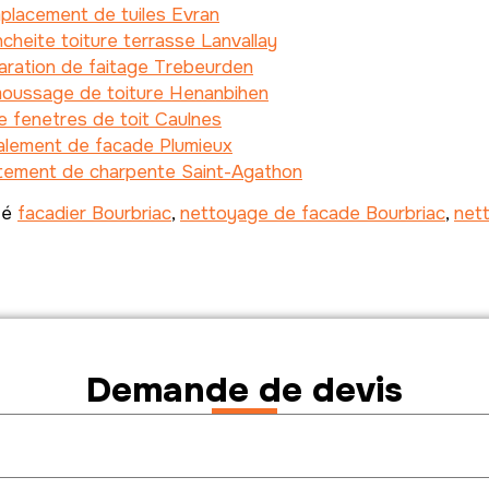
placement de tuiles Evran
cheite toiture terrasse Lanvallay
aration de faitage Trebeurden
oussage de toiture Henanbihen
 fenetres de toit Caulnes
alement de facade Plumieux
itement de charpente Saint-Agathon
té
facadier Bourbriac
,
nettoyage de facade Bourbriac
,
net
Demande de devis