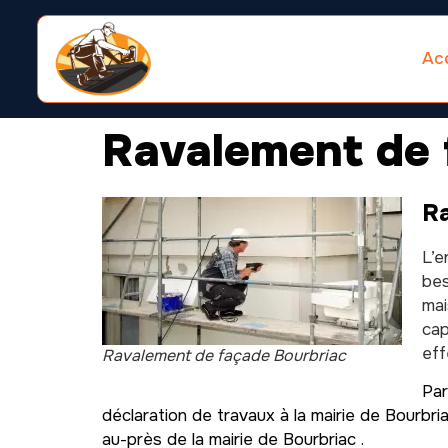
Acc
Ravalement de 
Ra
L’e
bes
mai
cap
eff
Ravalement de façade Bourbriac
Par
déclaration de travaux à la mairie de Bourbr
au-près de la mairie de Bourbriac .