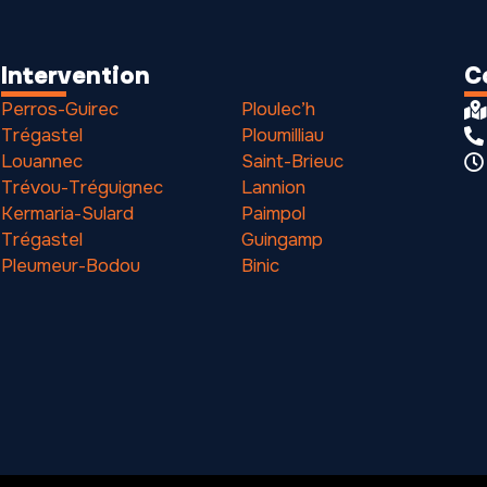
Intervention
C
Perros-Guirec
Ploulec’h
Trégastel
Ploumilliau
Louannec
Saint-Brieuc
Trévou-Tréguignec
Lannion
Kermaria-Sulard
Paimpol
Trégastel
Guingamp
Pleumeur-Bodou
Binic