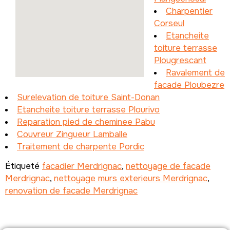
Charpentier
Corseul
Etancheite
toiture terrasse
Plougrescant
Ravalement de
facade Ploubezre
Surelevation de toiture Saint-Donan
Etancheite toiture terrasse Plourivo
Reparation pied de cheminee Pabu
Couvreur Zingueur Lamballe
Traitement de charpente Pordic
Étiqueté
facadier Merdrignac
,
nettoyage de facade
Merdrignac
,
nettoyage murs exterieurs Merdrignac
,
renovation de facade Merdrignac