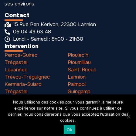
ses environs.
Contact
15 Rue Pen Kerivon, 22300 Lannion
06 04 49 63 48
Lundi - Samedi : 8h00 - 21h30
Intervention
Perros-Guirec
Ploulec’h
Trégastel
Ploumilliau
Louannec
Saint-Brieuc
Trévou-Tréguignec
Lannion
Kermaria-Sulard
Paimpol
Trégastel
Guingamp
Pleumeur-Bodou
Binic
Nous utilisons des cookies pour vous garantir la meilleure
expérience sur notre site. Si vous continuez à utiliser ce
dernier, nous considérerons que vous acceptez l'utilisation des
cookies.
Mention légales
SIREN 531 216 901
Ok