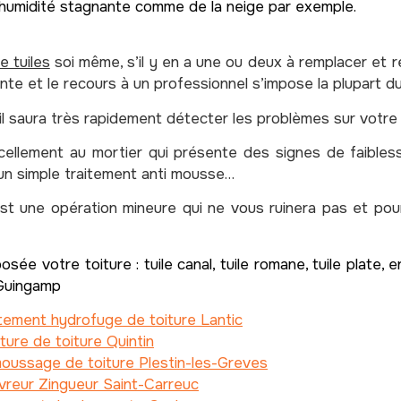
humidité stagnante comme de la neige par exemple.
 tuiles
soi même, s’il y en a une ou deux à remplacer et r
nte et le recours à un professionnel s’impose la plupart d
 il saura très rapidement détecter les problèmes sur votre 
scellement au mortier qui présente des signes de faibl
 un simple traitement anti mousse…
t une opération mineure qui ne vous ruinera pas et pou
ée votre toiture : tuile canal, tuile romane, tuile plate, e
 Guingamp
tement hydrofuge de toiture Lantic
ture de toiture Quintin
oussage de toiture Plestin-les-Greves
reur Zingueur Saint-Carreuc