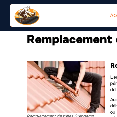
Acc
Remplacement d
R
L’e
pén
déb
Aus
déb
ou 
Remplacement de tuiles Guingamp