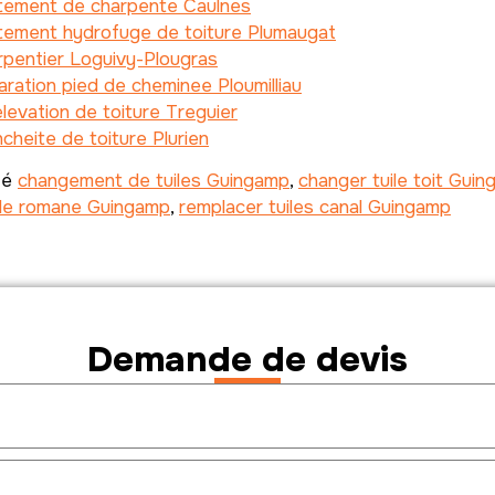
itement de charpente Caulnes
tement hydrofuge de toiture Plumaugat
pentier Loguivy-Plougras
ration pied de cheminee Ploumilliau
levation de toiture Treguier
cheite de toiture Plurien
té
changement de tuiles Guingamp
,
changer tuile toit Gui
ile romane Guingamp
,
remplacer tuiles canal Guingamp
Demande de devis