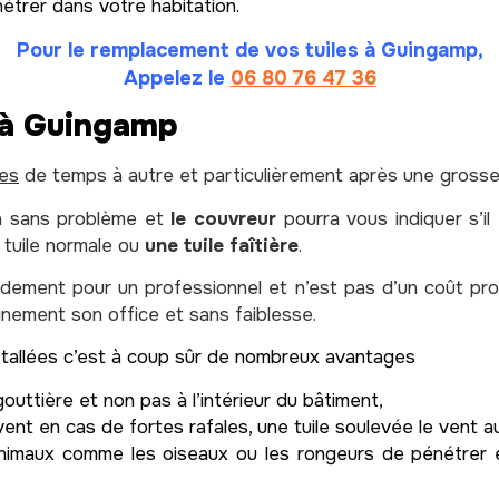
étrer dans votre habitation.
Pour le remplacement de vos tuiles à Guingamp,
Appelez le
06 80 76 47 36
 à Guingamp
les
de temps à autre et particulièrement après une gross
a sans problème et
le couvreur
pourra vous indiquer s’i
e tuile normale ou
une tuile faîtière
.
idement pour un professionnel et n’est pas d’un coût prohib
einement son office et sans faiblesse.
nstallées c’est à coup sûr de nombreux avantages
gouttière et non pas à l’intérieur du bâtiment,
vent en cas de fortes rafales, une tuile soulevée le vent 
animaux comme les oiseaux ou les rongeurs de pénétrer e