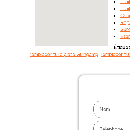
Tra
Trai
Char
Repa
Sure
Etan
Étique
remplacer tuile plate Guingamp
,
remplacer tu