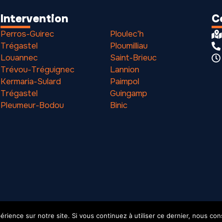
Intervention
C
Perros-Guirec
Ploulec’h
Trégastel
Ploumilliau
Louannec
Saint-Brieuc
Trévou-Tréguignec
Lannion
Kermaria-Sulard
Paimpol
Trégastel
Guingamp
Pleumeur-Bodou
Binic
érience sur notre site. Si vous continuez à utiliser ce dernier, nous co