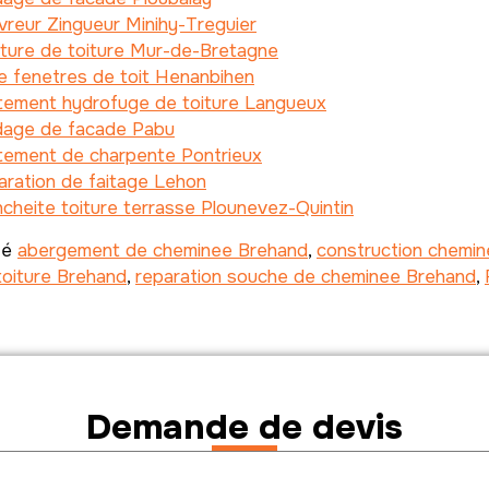
reur Zingueur Minihy-Treguier
ture de toiture Mur-de-Bretagne
e fenetres de toit Henanbihen
itement hydrofuge de toiture Langueux
dage de facade Pabu
itement de charpente Pontrieux
ration de faitage Lehon
cheite toiture terrasse Plounevez-Quintin
té
abergement de cheminee Brehand
,
construction chemi
toiture Brehand
,
reparation souche de cheminee Brehand
,
Demande de devis