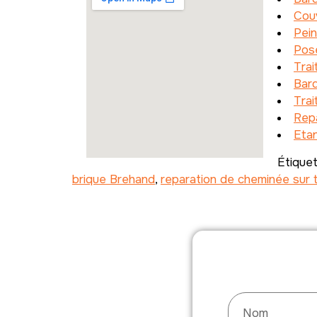
Couv
Pein
Pos
Tra
Bar
Tra
Repa
Etan
Étique
brique Brehand
,
reparation de cheminée sur 