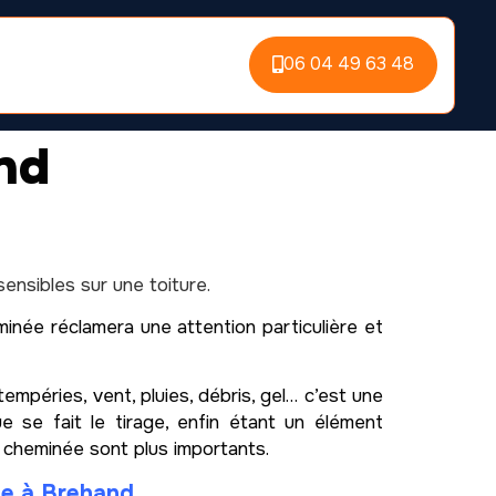
06 04 49 63 48
nd
nsibles sur une toiture.
minée réclamera une attention particulière et
mpéries, vent, pluies, débris, gel… c’est une
e se fait le tirage, enfin étant un élément
e cheminée sont plus importants.
ée à Brehand,