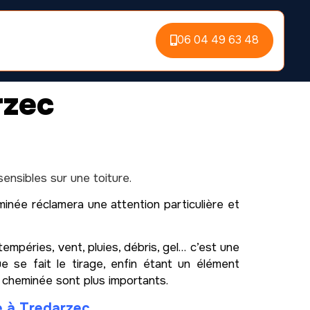
06 04 49 63 48
rzec
nsibles sur une toiture.
minée réclamera une attention particulière et
mpéries, vent, pluies, débris, gel… c’est une
e se fait le tirage, enfin étant un élément
e cheminée sont plus importants.
e à Tredarzec,