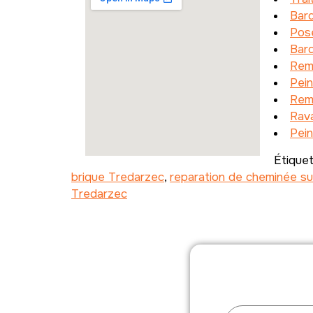
Bar
Pos
Bard
Rem
Pein
Rem
Rav
Pein
Étique
brique Tredarzec
,
reparation de cheminée su
Tredarzec