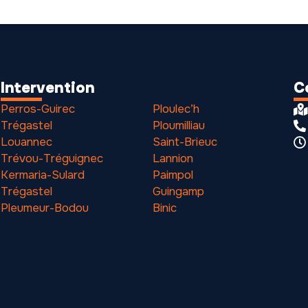
Intervention
C
Perros-Guirec
Ploulec’h
Trégastel
Ploumilliau
Louannec
Saint-Brieuc
Trévou-Tréguignec
Lannion
Kermaria-Sulard
Paimpol
Trégastel
Guingamp
Pleumeur-Bodou
Binic