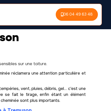
06 04 49 63 48
uson
nsibles sur une toiture.
minée réclamera une attention particulière et
mpéries, vent, pluies, débris, gel… c’est une
e se fait le tirage, enfin étant un élément
e cheminée sont plus importants.
e à Tremuson,