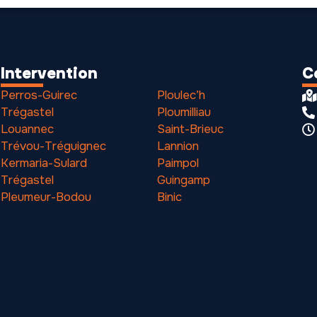
Intervention
C
Perros-Guirec
Ploulec’h
Trégastel
Ploumilliau
Louannec
Saint-Brieuc
Trévou-Tréguignec
Lannion
Kermaria-Sulard
Paimpol
Trégastel
Guingamp
Pleumeur-Bodou
Binic