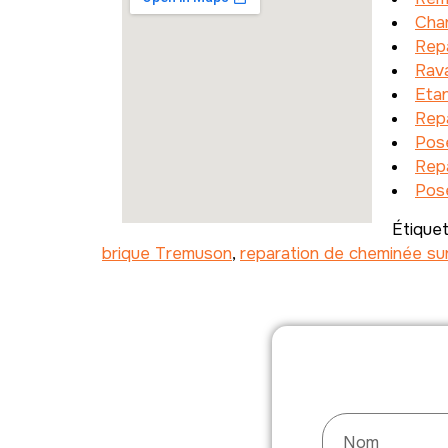
Cha
Repa
Rav
Etan
Repa
Pos
Rep
Pose
Étique
brique Tremuson
,
reparation de cheminée su