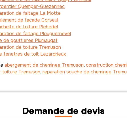
rpentier Quemper-Guezennec
ration de faitage La Motte
alement de facade Corseul
cheite de toiture Plehedel
ration de faitage Plouguernevel
e de gouttieres Plumaugat
aration de toiture Tremuson
 fenetres de toit Lezardrieux
té
abergement de cheminee Tremuson
,
construction che
r toiture Tremuson
,
reparation souche de cheminee Trem
Demande de devis