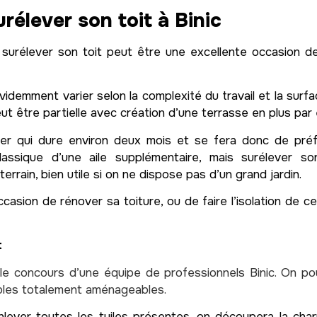
urélever son toit à Binic
ur surélever son toit peut être une excellente occasion
videmment varier selon la complexité du travail et la surfac
eut être partielle avec création d’une terrasse en plus par
tier qui dure environ deux mois et se fera donc de préf
lassique d’une aile supplémentaire, mais surélever 
errain, bien utile si on ne dispose pas d’un grand jardin.
ccasion de rénover sa toiture, ou de faire l’isolation de c
t
 le concours d’une équipe de professionnels Binic. On po
mbles totalement aménageables.
lever toutes les tuiles présentes, on découpera la char