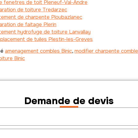
 fenetres de toit Pleneuf-Val-Andre
ration de toiture Tredarzec
itement de charpente Ploubazlanec
ration de faitage Plerin
tement hydrofuge de toiture Lanvallay
lacement de tuiles Plestin-les-Greves
té
amenagement combles Binic
,
modifier charpente comble
iture Binic
Demande de devis