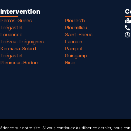
Intervention
C
Perros-Guirec
Ploulec’h
Trégastel
Ploumilliau
Louannec
Saint-Brieuc
Trévou-Tréguignec
Lannion
Kermaria-Sulard
Paimpol
Trégastel
Guingamp
Pleumeur-Bodou
Binic
érience sur notre site. Si vous continuez à utiliser ce dernier, nous co