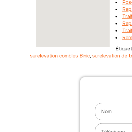
Pose
Repa
Tra
Repa
Trai
Remp
Étique
surelevation combles Binic
,
surelevation de to