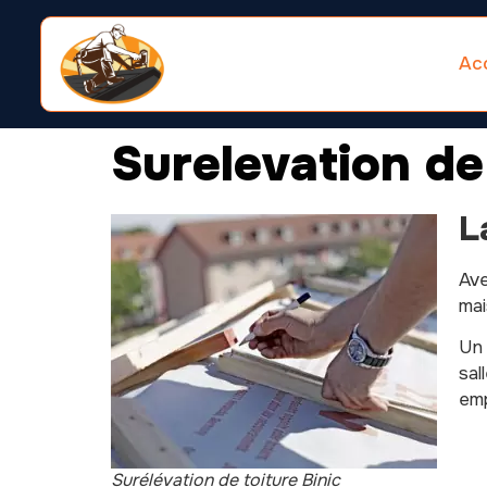
Acc
Surelevation de
L
Av
mai
Un 
sal
emp
Surélévation de toiture Binic