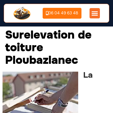
06 04 49 63 48
Surelevation de
toiture
Ploubazlanec
La