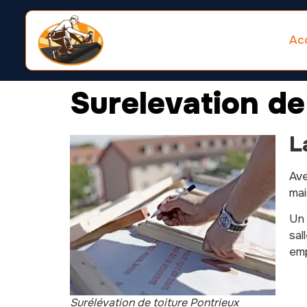
Acc
Surelevation de
L
Av
mai
Un 
sal
emp
Surélévation de toiture Pontrieux