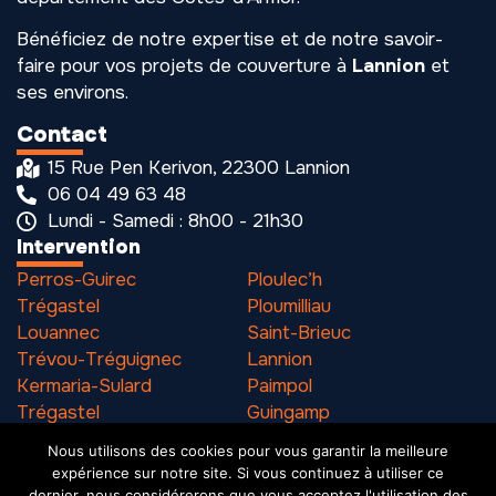
Bénéficiez de notre expertise et de notre savoir-
faire pour vos projets de couverture à
Lannion
et
ses environs.
Contact
15 Rue Pen Kerivon, 22300 Lannion
06 04 49 63 48
Lundi - Samedi : 8h00 - 21h30
Intervention
Perros-Guirec
Ploulec’h
Trégastel
Ploumilliau
Louannec
Saint-Brieuc
Trévou-Tréguignec
Lannion
Kermaria-Sulard
Paimpol
Trégastel
Guingamp
Pleumeur-Bodou
Binic
Nous utilisons des cookies pour vous garantir la meilleure
expérience sur notre site. Si vous continuez à utiliser ce
dernier, nous considérerons que vous acceptez l'utilisation des