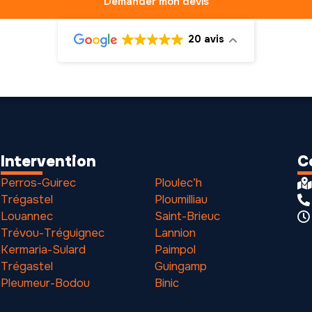
Demander mon devis
20 avis
Intervention
C
Perros-Guirec
Ploulec’h
Trégastel
Ploumilliau
Louannec
Saint-Brieuc
Trévou-Tréguignec
Lannion
Kermaria-Sulard
Paimpol
Trégastel
Guingamp
Pleumeur-Bodou
Binic