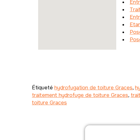
Ent
Tra
Ent
Etan
Pos
Pose
Étiqueté
hydrofugation de toiture Graces
,
h
traitement hydrofuge de toiture Graces
,
tra
toiture Graces