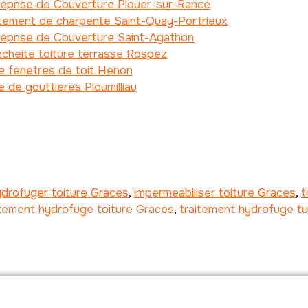
reprise de Couverture Plouer-sur-Rance
itement de charpente Saint-Quay-Portrieux
reprise de Couverture Saint-Agathon
cheite toiture terrasse Rospez
e fenetres de toit Henon
 de gouttieres Ploumilliau
ydrofuger toiture Graces
,
impermeabiliser toiture Graces
,
t
itement hydrofuge toiture Graces
,
traitement hydrofuge tu