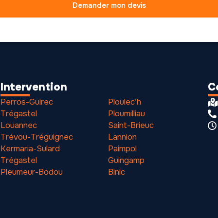
Demander mon devis
Intervention
C
Perros-Guirec
Ploulec’h
Trégastel
Ploumilliau
Louannec
Saint-Brieuc
Trévou-Tréguignec
Lannion
Kermaria-Sulard
Paimpol
Trégastel
Guingamp
Pleumeur-Bodou
Binic