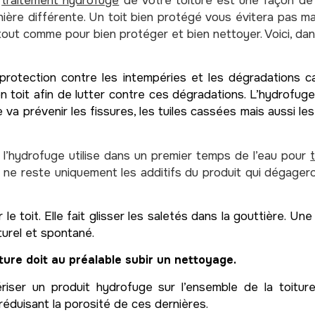
n
traitement hydrofuge
de votre toiture est une façon de 
ière différente. Un toit bien protégé vous évitera pas m
 tout comme pour bien protéger et bien nettoyer. Voici, da
protection contre les intempéries et les dégradations ca
n toit afin de lutter contre ces dégradations. L’hydrofu
 va prévenir les fissures, les tuiles cassées mais aussi le
, l’hydrofuge utilise dans un premier temps de l’eau pour
l ne reste uniquement les additifs du produit qui dégager
le toit. Elle fait glisser les saletés dans la gouttière. Une
turel et spontané.
ture doit au préalable subir un nettoyage.
riser un produit hydrofuge sur l’ensemble de la toitur
 réduisant la porosité de ces dernières.