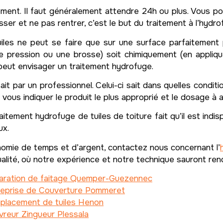
tement. Il faut généralement attendre 24h ou plus. Vous pou
isser et ne pas rentrer, c’est le but du traitement à l’hydro
les ne peut se faire que sur une surface parfaitement pr
e pression ou une brosse) soit chimiquement (en appliqua
peut envisager un traitement hydrofuge.
t par un professionnel. Celui-ci sait dans quelles condit
a vous indiquer le produit le plus approprié et le dosage à a
itement hydrofuge de tuiles de toiture fait qu’il est indis
ux.
nomie de temps et d’argent, contactez nous concernant l’
ité, où notre expérience et notre technique sauront rendre
aration de faitage Quemper-Guezennec
reprise de Couverture Pommeret
placement de tuiles Henon
reur Zingueur Plessala