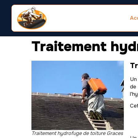
Acc
Traitement hyd
Tr
Un 
de 
l’h
Cet
Traitement hydrofuge de toiture Graces