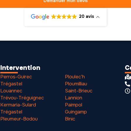
Demander mon devis
20 avis
Intervention
C
Perros-Guirec
Ploulec’h
Trégastel
Ploumilliau
Louannec
Saint-Brieuc
Trévou-Tréguignec
Lannion
Kermaria-Sulard
Paimpol
Trégastel
Guingamp
Pleumeur-Bodou
Binic