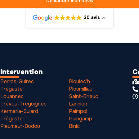
Demander mon devis
20 avis
Intervention
C
Perros-Guirec
Ploulec’h
Trégastel
Ploumilliau
Louannec
Saint-Brieuc
Trévou-Tréguignec
Lannion
Kermaria-Sulard
Paimpol
Trégastel
Guingamp
Pleumeur-Bodou
Binic