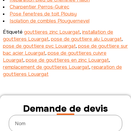
Charpentier Perros-Guirec
Pose fenetres de toit Plouisy
Isolation de combles Plouguernevel
Étiqueté
gouttieres zinc Louargat
,
installation de
gouttieres Louargat
,
pose de gouttiere alu Louargat
,
pose de gouttiere pvc Louargat
,
pose de gouttiere sur
bac acier Louargat
,
pose de gouttieres cuivre
Louargat
,
pose de gouttieres en zinc Louargat
,
remplacement de gouttieres Louargat
,
reparation de
gouttieres Louargat
Demande de devis