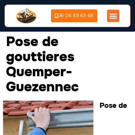
06 04 49 63 48
Pose de
gouttieres
Quemper-
Guezennec
Pose de