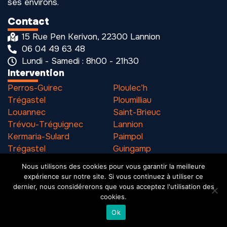
ses environs.
Contact
15 Rue Pen Kerivon, 22300 Lannion
06 04 49 63 48
Lundi - Samedi : 8h00 - 21h30
Intervention
Perros-Guirec
Ploulec’h
Trégastel
Ploumilliau
Louannec
Saint-Brieuc
Trévou-Tréguignec
Lannion
Kermaria-Sulard
Paimpol
Trégastel
Guingamp
Pleumeur-Bodou
Binic
Nous utilisons des cookies pour vous garantir la meilleure
expérience sur notre site. Si vous continuez à utiliser ce
dernier, nous considérerons que vous acceptez l'utilisation des
cookies.
Mention légales
SIREN 531 216 901
Ok