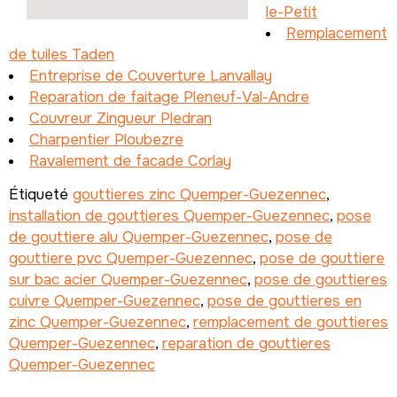
le-Petit
Remplacement
de tuiles Taden
Entreprise de Couverture Lanvallay
Reparation de faitage Pleneuf-Val-Andre
Couvreur Zingueur Pledran
Charpentier Ploubezre
Ravalement de facade Corlay
Étiqueté
gouttieres zinc Quemper-Guezennec
,
installation de gouttieres Quemper-Guezennec
,
pose
de gouttiere alu Quemper-Guezennec
,
pose de
gouttiere pvc Quemper-Guezennec
,
pose de gouttiere
sur bac acier Quemper-Guezennec
,
pose de gouttieres
cuivre Quemper-Guezennec
,
pose de gouttieres en
zinc Quemper-Guezennec
,
remplacement de gouttieres
Quemper-Guezennec
,
reparation de gouttieres
Quemper-Guezennec