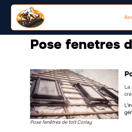
Acc
Pose fenetres d
Po
La 
cré
L’i
gén
Pose fenêtres de toit Corlay