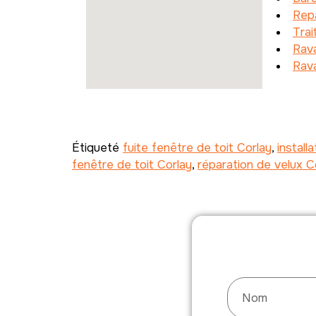
Repa
Trai
Rava
Rav
Étiqueté
fuite fenêtre de toit Corlay
,
install
fenêtre de toit Corlay
,
réparation de velux C