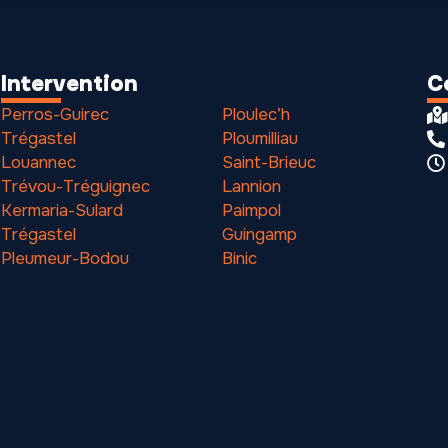
Intervention
C
Perros-Guirec
Ploulec’h
Trégastel
Ploumilliau
Louannec
Saint-Brieuc
Trévou-Tréguignec
Lannion
Kermaria-Sulard
Paimpol
Trégastel
Guingamp
Pleumeur-Bodou
Binic