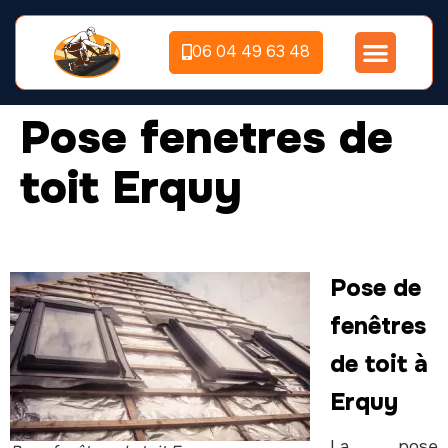
06 04 49 63 48
Pose fenetres de
toit Erquy
Pose de
fenêtres
de toit à
Erquy
La pose