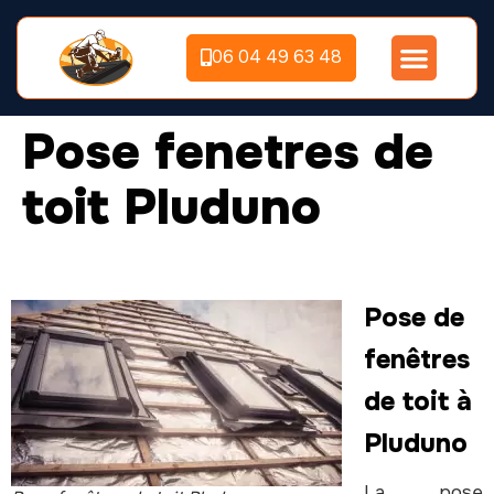
06 04 49 63 48
Pose fenetres de
toit Pluduno
Pose de
fenêtres
de toit à
Pluduno
La pose