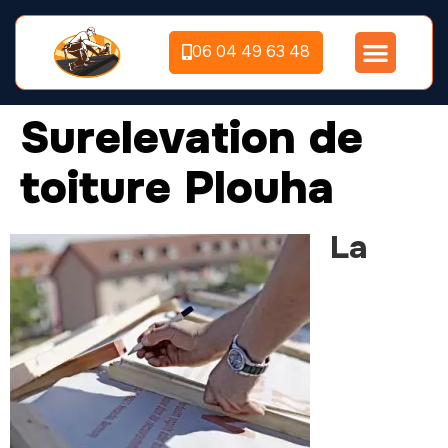
06 04 49 63 48
Surelevation de
toiture Plouha
La