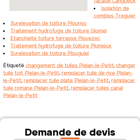
facade Langueux
Isolation de
combles Treguier
Surelevation de toiture Plourivo
Traitement hydrofuge de toiture Glomel
Etancheite toiture terrasse Plouezec
Traitement hydrofuge de toiture Plumieux
Surelevation de toiture Plouguiel
Étiqueté
changement de tuiles Plelan-le-Petit
,
changer
tuile toit Plelan-le-Petit
,
remplacer tuile de rive Plelan-
le-Petit
,
remplacer tuile plate Plelan-le-Petit
,
remplacer
tuile romane Plelan-le-Petit
,
remplacer tuiles canal
Plelan-le-Petit
Demande de devis