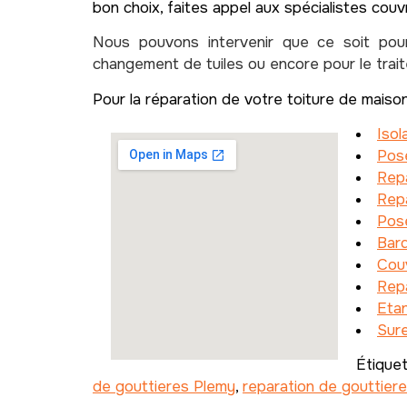
bon choix, faites appel aux spécialistes couv
Nous pouvons intervenir que ce soit po
changement de tuiles ou encore pour le tra
Pour la réparation de votre toiture de maiso
Isol
Pose
Rep
Repa
Pose
Bar
Cou
Rep
Etan
Sure
Étique
de gouttieres Plemy
,
reparation de gouttier