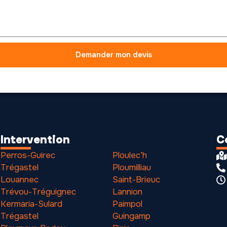
Demander mon devis
Intervention
C
Perros-Guirec
Ploulec’h
Trégastel
Ploumilliau
Louannec
Saint-Brieuc
Trévou-Tréguignec
Lannion
Kermaria-Sulard
Paimpol
Trégastel
Guingamp