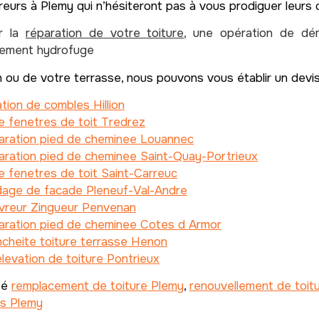
reurs à Plemy qui n’hésiteront pas à vous prodiguer leurs c
ur la
réparation de votre toiture
, une opération de dé
itement hydrofuge
n ou de votre terrasse, nous pouvons vous établir un devis
ation de combles Hillion
 fenetres de toit Tredrez
aration pied de cheminee Louannec
ration pied de cheminee Saint-Quay-Portrieux
 fenetres de toit Saint-Carreuc
dage de facade Pleneuf-Val-Andre
vreur Zingueur Penvenan
aration pied de cheminee Cotes d Armor
cheite toiture terrasse Henon
levation de toiture Pontrieux
té
remplacement de toiture Plemy
,
renouvellement de toit
es Plemy