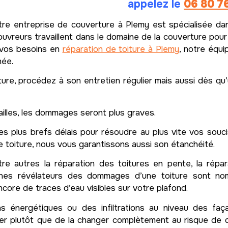
appelez le
06 80 7
re entreprise de couverture à Plemy est spécialisée dan
reurs travaillent dans le domaine de la couverture pour di
s vos besoins en
réparation de toiture à Plemy
, notre équi
née.
ture, procédez à son entretien régulier mais aussi dès q
ailles, les dommages seront plus graves.
es plus brefs délais pour résoudre au plus vite vos souci
e toiture, nous vous garantissons aussi son étanchéité.
tre autres la réparation des toitures en pente, la répar
ignes révélateurs des dommages d’une toiture sont nomb
core de traces d’eau visibles sur votre plafond.
 énergétiques ou des infiltrations au niveau des faça
rer plutôt que de la changer complètement au risque de d