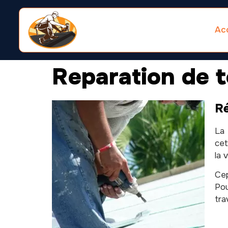
Acc
Reparation de t
Ré
La 
cet
la 
Cep
Po
tra