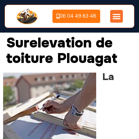
06 04 49 63 48
Surelevation de
toiture Plouagat
La