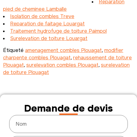
Reparation
pied de cheminee Lamballe
Isolation de combles Treve
Reparation de faitage Louargat
Traitement hydrofuge de toiture Paimpol
Surelevation de toiture Louargat
Étiqueté
amenagement combles Plouagat
,
modifier
charpente combles Plouagat
,
rehaussement de toiture
Plouagat
,
surelevation combles Plouagat
,
surelevation
de toiture Plouagat
Demande de devis