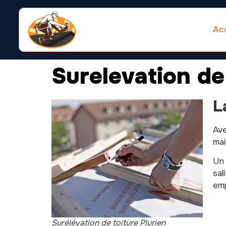
Acc
Surelevation de
L
Av
mai
Un 
sal
emp
Surélévation de toiture Plurien