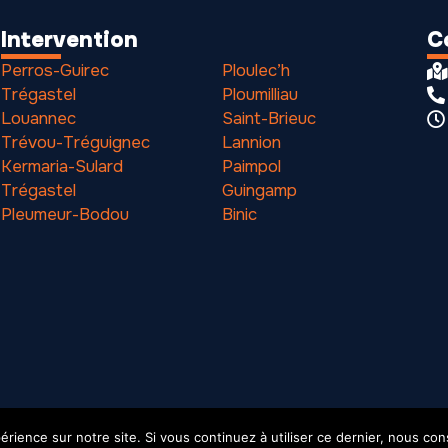
Intervention
C
Perros-Guirec
Ploulec’h
Trégastel
Ploumilliau
Louannec
Saint-Brieuc
Trévou-Tréguignec
Lannion
Kermaria-Sulard
Paimpol
Trégastel
Guingamp
Pleumeur-Bodou
Binic
érience sur notre site. Si vous continuez à utiliser ce dernier, nous co