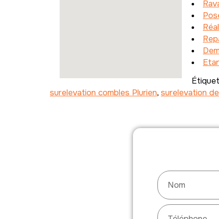
Rav
Pose
Réal
Repa
Dem
Etan
Étique
surelevation combles Plurien
,
surelevation de