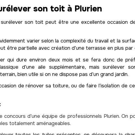
urélever son toit à Plurien
ur surélever son toit peut être une excellente occasion
videmment varier selon la complexité du travail et la surfac
eut être partielle avec création d’une terrasse en plus par
tier qui dure environ deux mois et se fera donc de préf
lassique d’une aile supplémentaire, mais surélever 
errain, bien utile si on ne dispose pas d’un grand jardin.
ccasion de rénover sa toiture, ou de faire l’isolation de c
t
le concours d’une équipe de professionnels Plurien. On p
mbles totalement aménageables.
lever toutes les tuiles présentes, on découpera la char