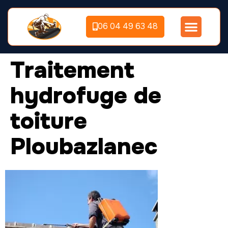
06 04 49 63 48
Traitement
hydrofuge de
toiture
Ploubazlanec