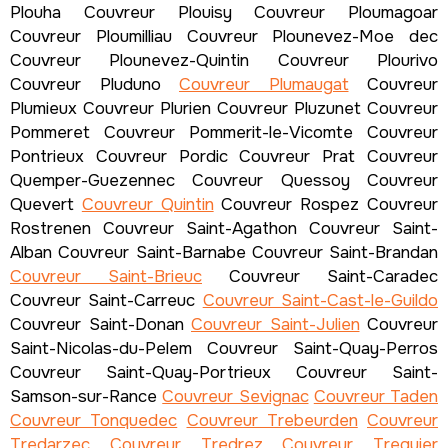
Plouha Couvreur Plouisy Couvreur Ploumagoar
Couvreur Ploumilliau Couvreur Plounevez-Moe dec
Couvreur Plounevez-Quintin Couvreur Plourivo
Couvreur Pluduno
Couvreur Plumaugat
Couvreur
Plumieux Couvreur Plurien Couvreur Pluzunet Couvreur
Pommeret Couvreur Pommerit-le-Vicomte Couvreur
Pontrieux Couvreur Pordic Couvreur Prat Couvreur
Quemper-Guezennec Couvreur Quessoy Couvreur
Quevert
Couvreur Quintin
Couvreur Rospez Couvreur
Rostrenen Couvreur Saint-Agathon Couvreur Saint-
Alban Couvreur Saint-Barnabe Couvreur Saint-Brandan
Couvreur Saint-Brieuc
Couvreur Saint-Caradec
Couvreur Saint-Carreuc
Couvreur Saint-Cast-le-Guildo
Couvreur Saint-Donan
Couvreur Saint-Julien
Couvreur
Saint-Nicolas-du-Pelem Couvreur Saint-Quay-Perros
Couvreur Saint-Quay-Portrieux Couvreur Saint-
Samson-sur-Rance
Couvreur Sevignac
Couvreur Taden
Couvreur Tonquedec
Couvreur Trebeurden
Couvreur
Tredarzec
Couvreur Tredrez
Couvreur Treguier