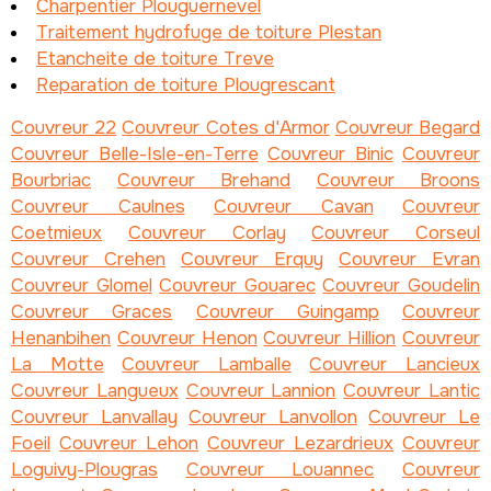
Charpentier Plouguernevel
Traitement hydrofuge de toiture Plestan
Etancheite de toiture Treve
Reparation de toiture Plougrescant
Couvreur 22
Couvreur Cotes d'Armor
Couvreur Begard
Couvreur Belle-Isle-en-Terre
Couvreur Binic
Couvreur
Bourbriac
Couvreur Brehand
Couvreur Broons
Couvreur Caulnes
Couvreur Cavan
Couvreur
Coetmieux
Couvreur Corlay
Couvreur Corseul
Couvreur Crehen
Couvreur Erquy
Couvreur Evran
Couvreur Glomel
Couvreur Gouarec
Couvreur Goudelin
Couvreur Graces
Couvreur Guingamp
Couvreur
Henanbihen
Couvreur Henon
Couvreur Hillion
Couvreur
La Motte
Couvreur Lamballe
Couvreur Lancieux
Couvreur Langueux
Couvreur Lannion
Couvreur Lantic
Couvreur Lanvallay
Couvreur Lanvollon
Couvreur Le
Foeil
Couvreur Lehon
Couvreur Lezardrieux
Couvreur
Loguivy-Plougras
Couvreur Louannec
Couvreur