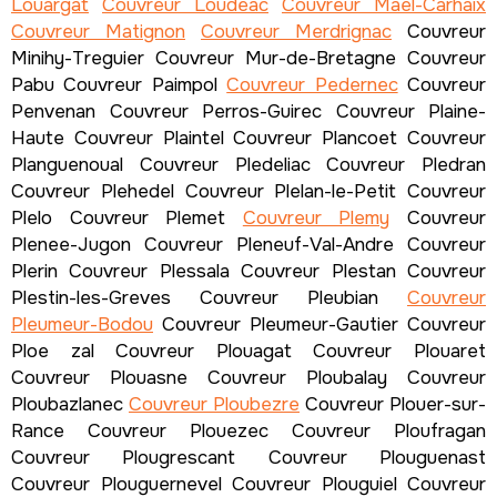
Louargat
Couvreur Loudeac
Couvreur Mael-Carhaix
Couvreur Matignon
Couvreur Merdrignac
Couvreur
Minihy-Treguier Couvreur Mur-de-Bretagne Couvreur
Pabu Couvreur Paimpol
Couvreur Pedernec
Couvreur
Penvenan Couvreur Perros-Guirec Couvreur Plaine-
Haute Couvreur Plaintel Couvreur Plancoet Couvreur
Planguenoual Couvreur Pledeliac Couvreur Pledran
Couvreur Plehedel Couvreur Plelan-le-Petit Couvreur
Plelo Couvreur Plemet
Couvreur Plemy
Couvreur
Plenee-Jugon Couvreur Pleneuf-Val-Andre Couvreur
Plerin Couvreur Plessala Couvreur Plestan Couvreur
Plestin-les-Greves Couvreur Pleubian
Couvreur
Pleumeur-Bodou
Couvreur Pleumeur-Gautier Couvreur
Ploe zal Couvreur Plouagat Couvreur Plouaret
Couvreur Plouasne Couvreur Ploubalay Couvreur
Ploubazlanec
Couvreur Ploubezre
Couvreur Plouer-sur-
Rance Couvreur Plouezec Couvreur Ploufragan
Couvreur Plougrescant Couvreur Plouguenast
Couvreur Plouguernevel Couvreur Plouguiel Couvreur