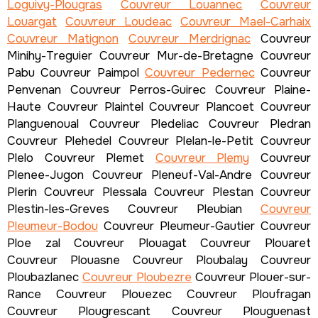
Loguivy-Plougras
Couvreur Louannec
Couvreur
Louargat
Couvreur Loudeac
Couvreur Mael-Carhaix
Couvreur Matignon
Couvreur Merdrignac
Couvreur
Minihy-Treguier Couvreur Mur-de-Bretagne Couvreur
Pabu Couvreur Paimpol
Couvreur Pedernec
Couvreur
Penvenan Couvreur Perros-Guirec Couvreur Plaine-
Haute Couvreur Plaintel Couvreur Plancoet Couvreur
Planguenoual Couvreur Pledeliac Couvreur Pledran
Couvreur Plehedel Couvreur Plelan-le-Petit Couvreur
Plelo Couvreur Plemet
Couvreur Plemy
Couvreur
Plenee-Jugon Couvreur Pleneuf-Val-Andre Couvreur
Plerin Couvreur Plessala Couvreur Plestan Couvreur
Plestin-les-Greves Couvreur Pleubian
Couvreur
Pleumeur-Bodou
Couvreur Pleumeur-Gautier Couvreur
Ploe zal Couvreur Plouagat Couvreur Plouaret
Couvreur Plouasne Couvreur Ploubalay Couvreur
Ploubazlanec
Couvreur Ploubezre
Couvreur Plouer-sur-
Rance Couvreur Plouezec Couvreur Ploufragan
Couvreur Plougrescant Couvreur Plouguenast