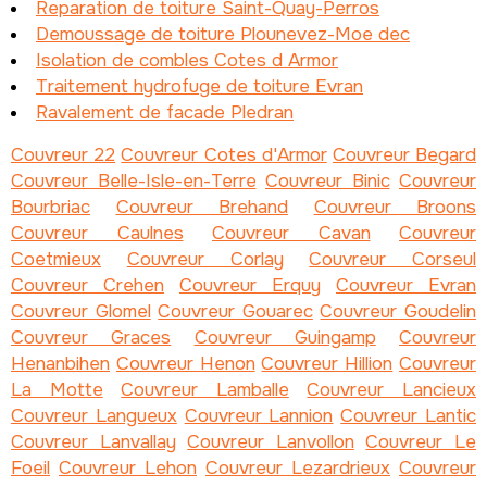
Reparation de toiture Saint-Quay-Perros
Demoussage de toiture Plounevez-Moe dec
Isolation de combles Cotes d Armor
Traitement hydrofuge de toiture Evran
Ravalement de facade Pledran
Couvreur 22
Couvreur Cotes d'Armor
Couvreur Begard
Couvreur Belle-Isle-en-Terre
Couvreur Binic
Couvreur
Bourbriac
Couvreur Brehand
Couvreur Broons
Couvreur Caulnes
Couvreur Cavan
Couvreur
Coetmieux
Couvreur Corlay
Couvreur Corseul
Couvreur Crehen
Couvreur Erquy
Couvreur Evran
Couvreur Glomel
Couvreur Gouarec
Couvreur Goudelin
Couvreur Graces
Couvreur Guingamp
Couvreur
Henanbihen
Couvreur Henon
Couvreur Hillion
Couvreur
La Motte
Couvreur Lamballe
Couvreur Lancieux
Couvreur Langueux
Couvreur Lannion
Couvreur Lantic
Couvreur Lanvallay
Couvreur Lanvollon
Couvreur Le
Foeil
Couvreur Lehon
Couvreur Lezardrieux
Couvreur