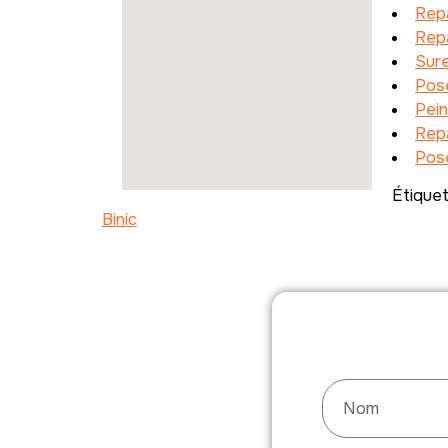
Repa
Repa
Sure
Pos
Pein
Repa
Pos
Étique
Binic