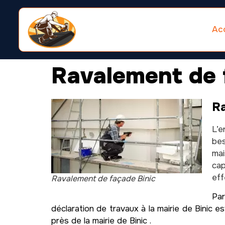
Acc
Ravalement de 
Ra
L’e
bes
mai
cap
eff
Ravalement de façade Binic
Par
déclaration de travaux à la mairie de Binic 
près de la mairie de Binic .