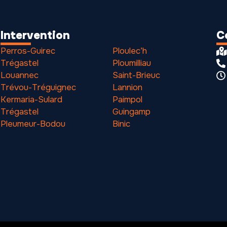
Intervention
C
Perros-Guirec
Ploulec’h
Trégastel
Ploumilliau
Louannec
Saint-Brieuc
Trévou-Tréguignec
Lannion
Kermaria-Sulard
Paimpol
Trégastel
Guingamp
Pleumeur-Bodou
Binic