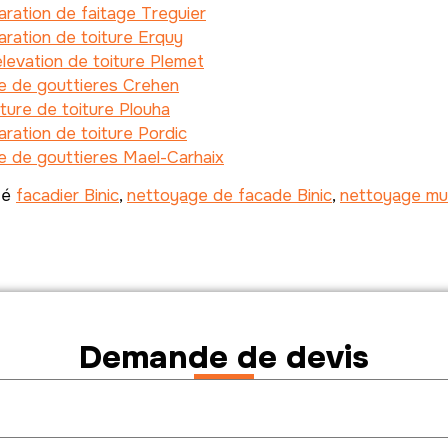
ration de faitage Treguier
ration de toiture Erquy
levation de toiture Plemet
e de gouttieres Crehen
ture de toiture Plouha
ration de toiture Pordic
e de gouttieres Mael-Carhaix
té
facadier Binic
,
nettoyage de facade Binic
,
nettoyage mur
Demande de devis